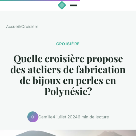
Accueil
›
Croisière
CROISIÈRE
Quelle croisière propose
des ateliers de fabrication
de bijoux en perles en
Polynésie?
Camille
4 juillet 2024
6 min de lecture
C