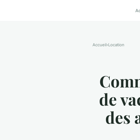
A
Accueil
›
Location
Comme
de va
des 