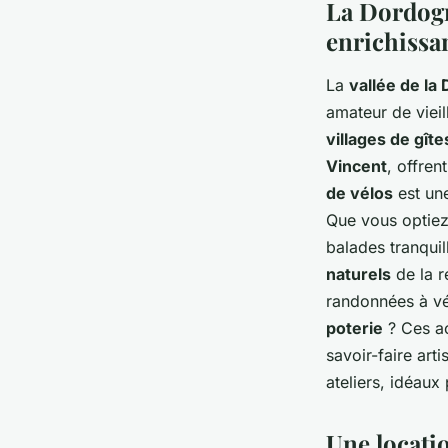
La Dordogn
enrichissa
La
vallée de la
amateur de vieil
villages de gîte
Vincent
, offren
de vélos
est une
Que vous optie
balades tranqui
naturels
de la r
randonnées à vé
poterie
? Ces ac
savoir-faire ar
ateliers, idéaux
Une locatio