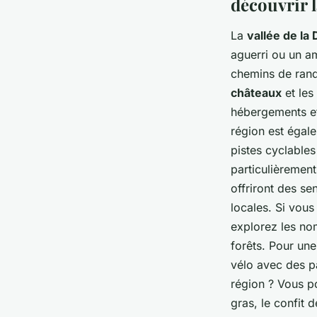
découvrir 
La
vallée de la
aguerri ou un am
chemins de rand
châteaux
et les
hébergements et
région est égale
pistes cyclables
particulièremen
offriront des se
locales. Si vous
explorez les no
forêts. Pour un
vélo avec des p
région ? Vous po
gras, le confit 