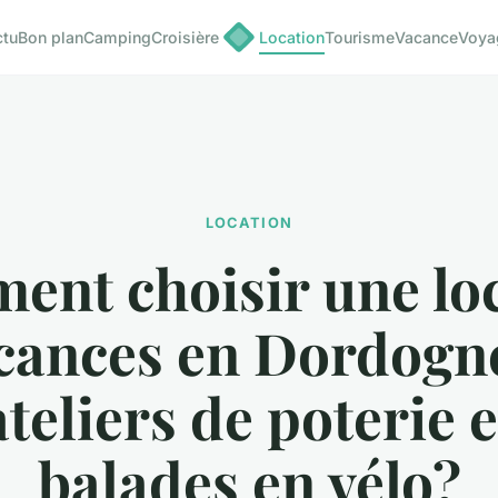
ctu
Bon plan
Camping
Croisière
Location
Tourisme
Vacance
Voya
LOCATION
nt choisir une lo
cances en Dordogn
ateliers de poterie e
balades en vélo?