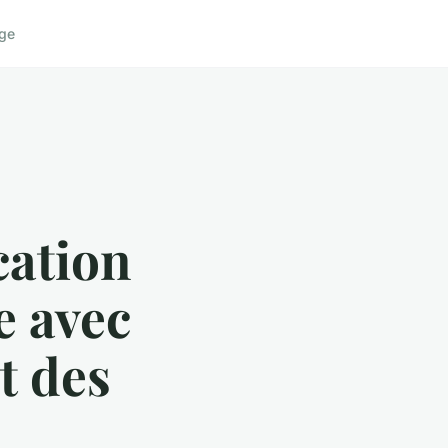
ge
cation
e avec
t des