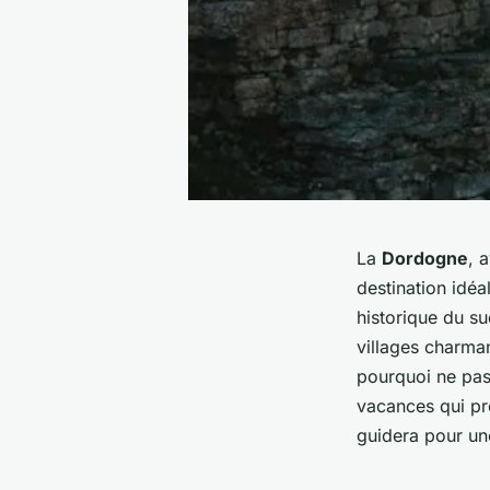
La
Dordogne
, 
destination idé
historique du s
villages charman
pourquoi ne pas 
vacances qui p
guidera pour u