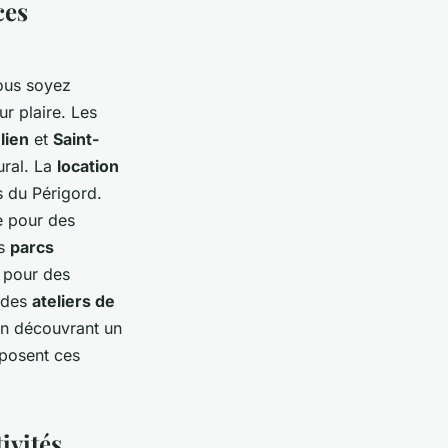
ces
vous soyez
ur plaire. Les
lien
et
Saint-
ural. La
location
 du Périgord.
e pour des
es
parcs
s pour des
r des
ateliers de
en découvrant un
posent ces
ivités