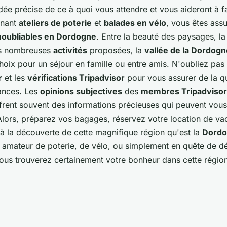
ée précise de ce à quoi vous attendre et vous aideront à fai
inant
ateliers de poterie
et
balades en vélo
, vous êtes ass
noubliables en Dordogne
. Entre la beauté des paysages, la
es nombreuses
activités
proposées, la
vallée de la Dordogn
hoix pour un séjour en famille ou entre amis. N'oubliez pas d
r
et les
vérifications Tripadvisor
pour vous assurer de la qu
ances. Les
opinions subjectives
des
membres Tripadvisor
frent souvent des informations précieuses qui peuvent vous 
 Alors, préparez vos bagages, réservez votre location de va
 à la découverte de cette magnifique région qu'est la
Dordo
amateur de poterie, de vélo, ou simplement en quête de dé
us trouverez certainement votre bonheur dans cette région