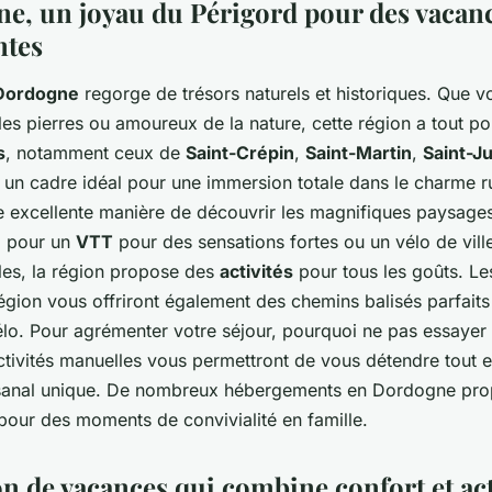
e, un joyau du Périgord pour des vacan
ntes
 Dordogne
regorge de trésors naturels et historiques. Que 
les pierres ou amoureux de la nature, cette région a tout po
s
, notamment ceux de
Saint-Crépin
,
Saint-Martin
,
Saint-Ju
t un cadre idéal pour une immersion totale dans le charme r
 excellente manière de découvrir les magnifiques paysages
z pour un
VTT
pour des sensations fortes ou un vélo de vill
lles, la région propose des
activités
pour tous les goûts. L
égion vous offriront également des chemins balisés parfait
lo. Pour agrémenter votre séjour, pourquoi ne pas essaye
tivités manuelles vous permettront de vous détendre tout 
tisanal unique. De nombreux hébergements en Dordogne pro
 pour des moments de convivialité en famille.
n de vacances qui combine confort et act