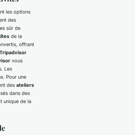
t les options
ent des
tes sûr de
îtes
de la
nvertis, offrant
 Tripadvisor
isor
vous
s. Les
ns. Pour une
ent des
ateliers
isés dans des
t unique de la
de