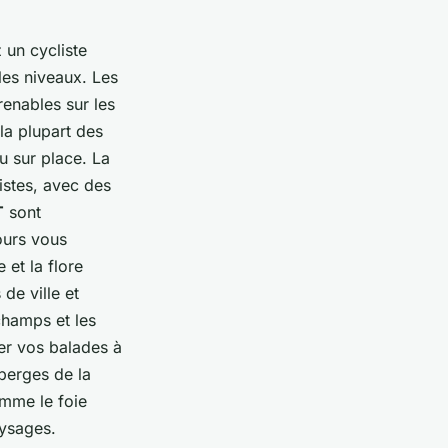
 un cycliste
les niveaux. Les
enables sur les
la plupart des
u sur place. La
istes, avec des
T
sont
ours vous
 et la flore
de ville et
champs et les
er vos balades à
berges de la
omme le foie
aysages.