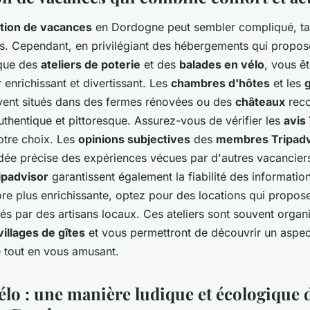
ation de vacances
en Dordogne peut sembler compliqué, tan
. Cependant, en privilégiant des hébergements qui propos
 que des
ateliers de poterie
et des
balades en vélo
, vous ê
 enrichissant et divertissant. Les
chambres d'hôtes
et les
g
vent situés dans des fermes rénovées ou des
châteaux
reco
uthentique et pittoresque. Assurez-vous de vérifier les
avis
otre choix. Les
opinions subjectives
des
membres Tripadv
dée précise des expériences vécues par d'autres vacancier
ripadvisor
garantissent également la fiabilité des informatio
re plus enrichissante, optez pour des locations qui propos
s par des artisans locaux. Ces ateliers sont souvent organ
villages de gîtes
et vous permettront de découvrir un aspec
e tout en vous amusant.
élo : une manière ludique et écologique 