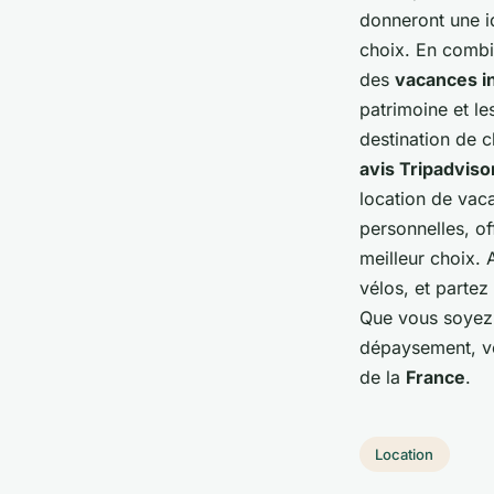
donneront une id
choix. En comb
des
vacances i
patrimoine et l
destination de c
avis Tripadviso
location de vac
personnelles, of
meilleur choix.
vélos, et partez
Que vous soyez 
dépaysement, vo
de la
France
.
Location