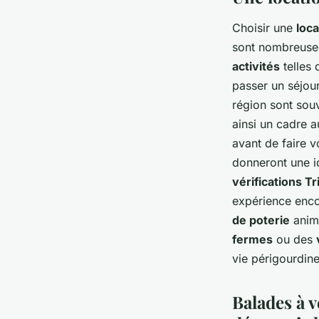
Choisir une
loc
sont nombreuses
activités
telles
passer un séjour
région sont sou
ainsi un cadre a
avant de faire v
donneront une i
vérifications T
expérience enco
de poterie
animé
fermes
ou des
vie périgourdin
Balades à v