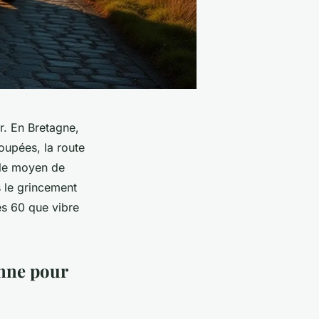
r. En Bretagne,
oupées, la route
ple moyen de
s le grincement
es 60 que vibre
nne pour