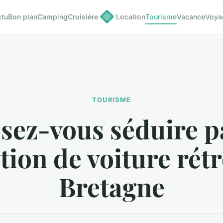
ctu
Bon plan
Camping
Croisière
Location
Tourisme
Vacance
Voya
TOURISME
sez-vous séduire p
tion de voiture rét
Bretagne