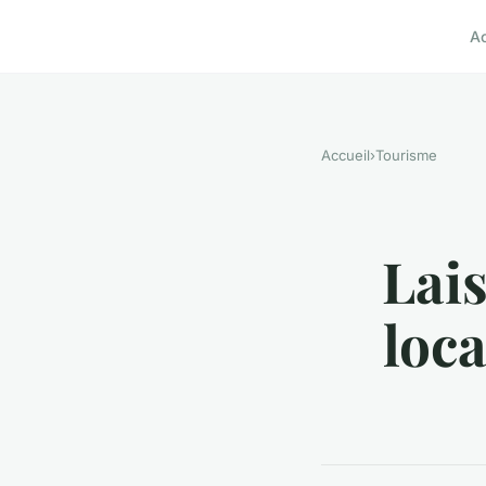
A
Accueil
›
Tourisme
Lais
loca