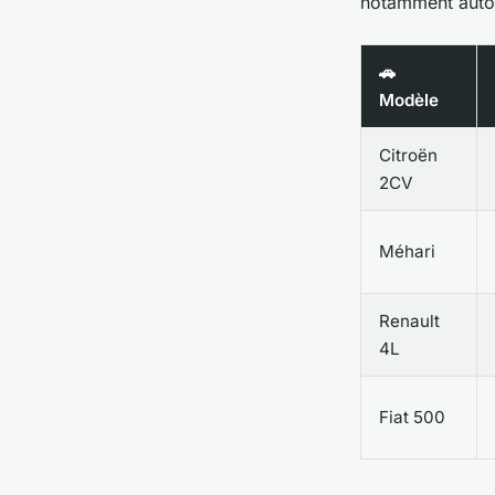
notamment auto
🚗
Modèle
Citroën
2CV
Méhari
Renault
4L
Fiat 500