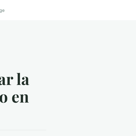
ge
ar la
ro en