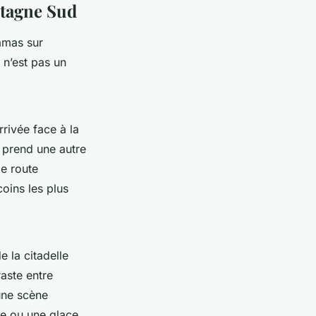
etagne Sud
ramas sur
r n’est pas un
rrivée face à la
, prend une autre
e route
coins les plus
 la citadelle
aste entre
 une scène
pe ou une glace