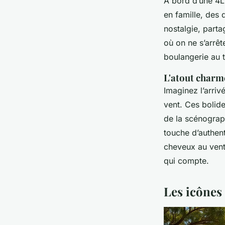
À bord d’une 4L
en famille, des 
nostalgie, parta
où on ne s’arrêt
boulangerie au 
L'atout charm
Imaginez l’arri
vent. Ces bolid
de la scénograph
touche d’authen
cheveux au vent 
qui compte.
Les icônes 