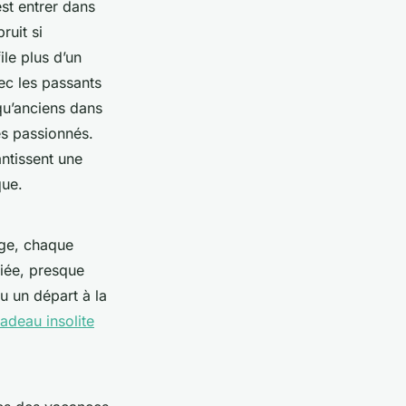
est entrer dans
ruit si
le plus d’un
ec les passants
qu’anciens dans
es passionnés.
tissent une
que.
age, chaque
fiée, presque
ou un départ à la
adeau insolite