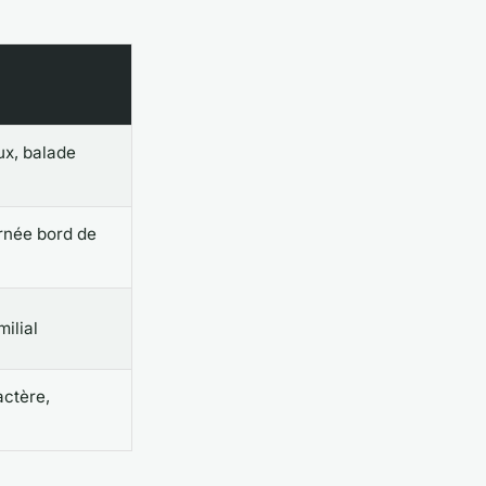
x, balade
urnée bord de
ilial
actère,