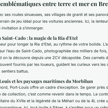
s emblématiques entre terre et mer en Br
c ses routes sinueuses, ses villages de granit et ses pano
errain de jeu idéal pour les voitures anciennes. Ici, la lenteu
e invitation à s’immerger.
Saint-Cado : la magie de la Ria d'Etel
ur pour longer la Ria d’Etel, au rythme de votre bolide. L’a
ur l’eau de Saint-Cado, photographiée des milliers de fois
 on la découvre depuis une 2CV décapotée. Des carnets d
ouvent fournis par les loueurs, guident les curieux vers les 
 sentiers battus.
Louis et les paysages maritimes du Morbihan
ord, Port-Louis offre un cadre d’exception. Se garer près de
 de collection, c’est comme revenir dans le temps. Le contr
ilitaire du XVIIe et la légèreté de la Méhari ou de la 4L crée
graphique. Ici, tout invite à flâner, à s’arrêter pour un crê