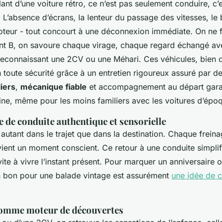
lant d’une voiture rétro, ce n’est pas seulement conduire, c’
 L’absence d’écrans, la lenteur du passage des vitesses, le b
oteur - tout concourt à une déconnexion immédiate. On ne fi
int B, on savoure chaque virage, chaque regard échangé av
 reconnaissant une 2CV ou une Méhari. Ces véhicules, bien 
n toute sécurité grâce à un entretien rigoureux assuré par d
iers
,
mécanique fiable
et accompagnement au départ garan
ine, même pour les moins familiers avec les voitures d’épo
 de conduite authentique et sensorielle
e autant dans le trajet que dans la destination. Chaque frein
vient un moment conscient. Ce retour à une conduite simpli
vite à vivre l’instant présent. Pour marquer un anniversaire 
 un bon pour une balade vintage est assurément
une idée de c
comme moteur de découvertes