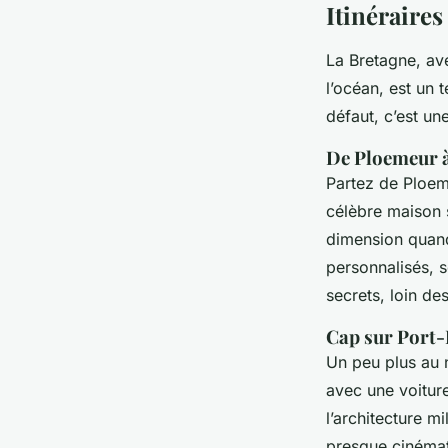
Itinéraire
La Bretagne, ave
l’océan, est un t
défaut, c’est un
De Ploemeur à 
Partez de Ploeme
célèbre maison s
dimension quand
personnalisés, s
secrets, loin des
Cap sur Port-
Un peu plus au n
avec une voiture
l’architecture m
presque cinémato