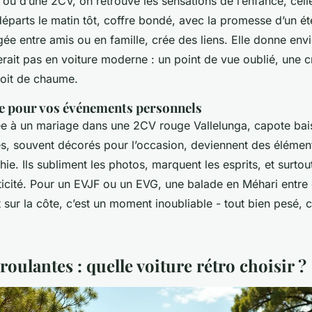
 ou d’une 2CV, on retrouve les sensations de l’enfance, cel
départs le matin tôt, coffre bondé, avec la promesse d’un été
gée entre amis ou en famille, crée des liens. Elle donne envie
erait pas en voiture moderne : un point de vue oublié, une c
toit de chaume.
e pour vos événements personnels
vée à un mariage dans une 2CV rouge Vallelunga, capote bai
es, souvent décorés pour l’occasion, deviennent des élément
ie. Ils subliment les photos, marquent les esprits, et surtou
ticité. Pour un EVJF ou un EVG, une balade en Méhari entre
sur la côte, c’est un moment inoubliable - tout bien pesé, c
roulantes : quelle voiture rétro choisir ?