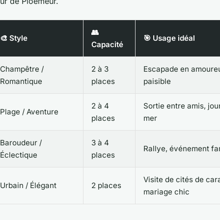
ur de Ploemeur.
👥
🎨 Style
🎯 Usage idéal
Capacité
Champêtre /
2 à 3
Escapade en amoureu
Romantique
places
paisible
2 à 4
Sortie entre amis, jo
Plage / Aventure
places
mer
Baroudeur /
3 à 4
Rallye, événement fam
Éclectique
places
Visite de cités de car
Urbain / Élégant
2 places
mariage chic