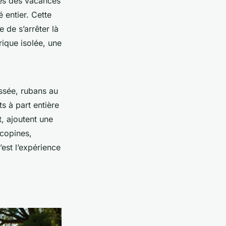
les des vacances
 entier. Cette
 de s’arrêter là
rique isolée, une
ssée, rubans au
s à part entière
t, ajoutent une
 copines,
’est l’expérience